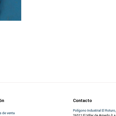
ón
Contacto
Polígono Industrial El Roturo,
s de venta
26511 El Villar de Arnedo (La