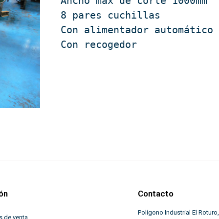
Ancho max de corte 1000mm

8 pares cuchillas

Con alimentador automático 
Con recogedor
ón
Contacto
Polígono Industrial El Roturo,
s de venta