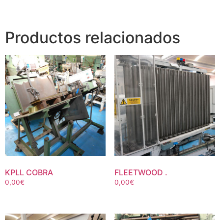
Productos relacionados
KPLL COBRA
FLEETWOOD .
0,00
€
0,00
€