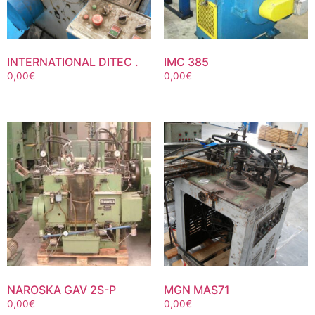
INTERNATIONAL DITEC .
IMC 385
0,00
€
0,00
€
NAROSKA GAV 2S-P
MGN MAS71
0,00
€
0,00
€