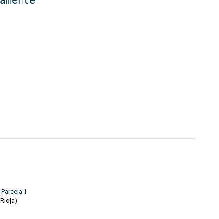
damente
 Parcela 1
 Rioja)