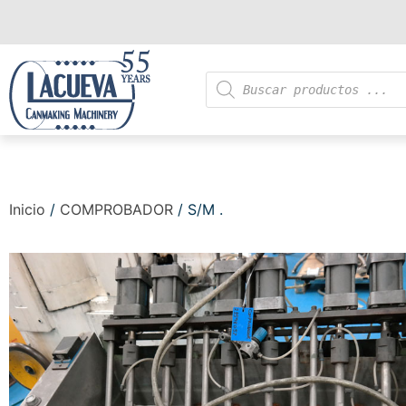
Inicio
/
COMPROBADOR
/ S/M .