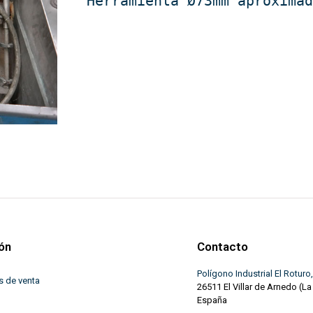
Herramienta Ø73mm aproxima
ón
Contacto
Polígono Industrial El Roturo,
s de venta
26511 El Villar de Arnedo (La
España